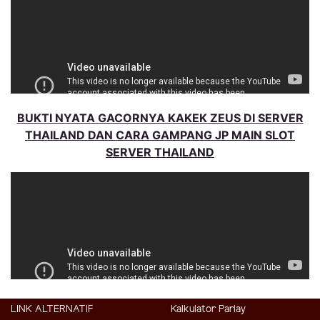
BUKTI NYATA GACORNYA KAKEK ZEUS DI SERVER
THAILAND DAN CARA GAMPANG JP MAIN SLOT
SERVER THAILAND
LINK ALTERNATIF
Kalkulator Parlay