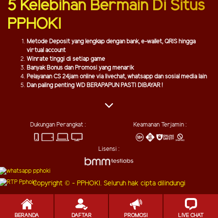
5 Kelebihan Bermain Di Situs
PPHOKI
Metode Deposit yang lengkap dengan bank, e-wallet, QRIS hingga
virtual account
Winrate tinggi di setiap game
Banyak Bonus dan Promosi yang menarik
Pelayanan CS 24jam online via livechat, whatsapp dan sosial media lain
Dan paling penting WD BERAPAPUN PASTI DIBAYAR !
Dukungan Perangkat :
Keamanan Terjamin :
Lisensi :
Copyright © - PPHOKI. Seluruh hak cipta dilindungi
BERANDA
DAFTAR
PROMOSI
LIVE CHAT