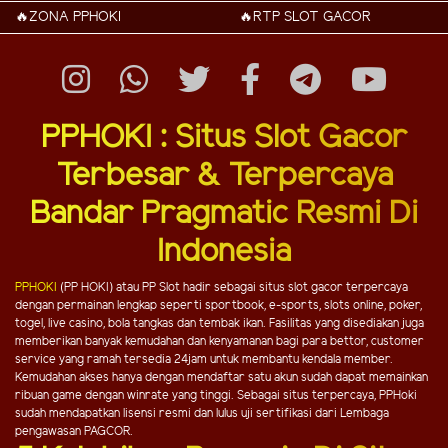
🔥ZONA PPHOKI
🔥RTP SLOT GACOR
PPHOKI : Situs Slot Gacor
Terbesar & Terpercaya
Bandar Pragmatic Resmi Di
Indonesia
PPHOKI
(PP HOKI) atau PP Slot hadir sebagai situs slot gacor terpercaya
dengan permainan lengkap seperti sportbook, e-sports, slots online, poker,
togel, live casino, bola tangkas dan tembak ikan. Fasilitas yang disediakan juga
memberikan banyak kemudahan dan kenyamanan bagi para bettor, customer
service yang ramah tersedia 24jam untuk membantu kendala member.
Kemudahan akses hanya dengan mendaftar satu akun sudah dapat memainkan
ribuan game dengan winrate yang tinggi. Sebagai situs terpercaya, PPHoki
sudah mendapatkan lisensi resmi dan lulus uji sertifikasi dari Lembaga
pengawasan PAGCOR.